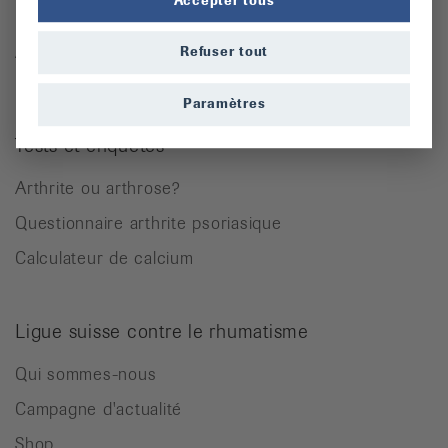
Accepter tous
Rhumatisme des parties molles
Autres maladies rhumatismales
Refuser tout
Paramètres
Tests et enquêtes
Arthrite ou arthrose?
Questionnaire arthrite psoriasique
Calculateur de calcium
Ligue suisse contre le rhumatisme
Qui sommes-nous
Campagne d'actualité
Shop