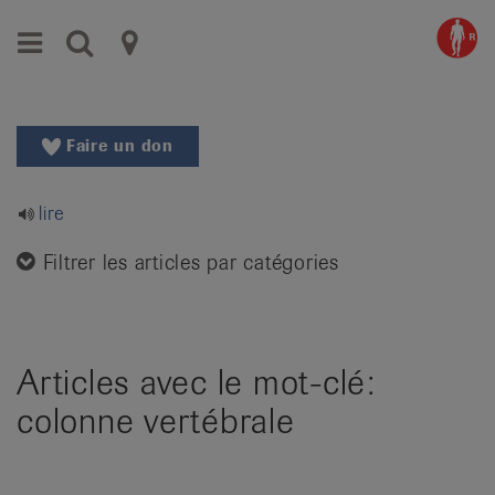
Aller
Aller
Menu
Recherche
Ligues
au
vers
menu
le
cantonales
principal
contenu
contre
Aller
Faire un don
à
le
la
rhumatisme
recherche
lire
Changer
|
de
Filtrer les articles par catégories
Organisations
région
Changer
nationales
de
de
langue:
Articles avec le mot-clé:
de
patients
colonne vertébrale
/
fr
/