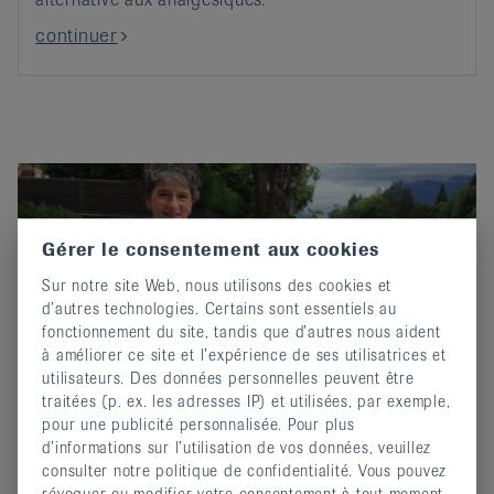
continuer
Gérer le consentement aux cookies
Sur notre site Web, nous utilisons des cookies et
d’autres technologies. Certains sont essentiels au
fonctionnement du site, tandis que d’autres nous aident
à améliorer ce site et l’expérience de ses utilisatrices et
utilisateurs. Des données personnelles peuvent être
traitées (p. ex. les adresses IP) et utilisées, par exemple,
pour une publicité personnalisée. Pour plus
Fibromyalgie: entre personnes
d’informations sur l’utilisation de vos données, veuillez
atteintes, on se comprend
consulter notre politique de confidentialité. Vous pouvez
30 septembre 2019