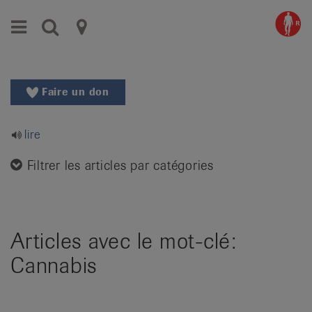
Aller
Aller
Menu
Recherche
Ligues
au
vers
menu
le
cantonales
principal
contenu
contre
Aller
Faire un don
à
le
la
rhumatisme
recherche
lire
Changer
|
de
Filtrer les articles par catégories
Organisations
région
Changer
nationales
de
de
langue:
Articles avec le mot-clé:
de
patients
Cannabis
/
fr
/