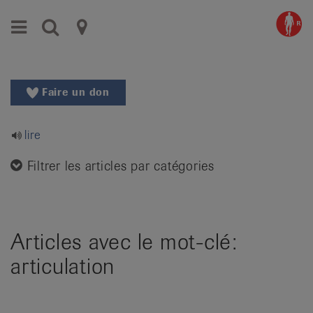
Aller
Aller
Menu
Recherche
Ligues
au
vers
menu
le
cantonales
principal
contenu
contre
Aller
Faire un don
à
le
la
rhumatisme
recherche
lire
Changer
|
de
Filtrer les articles par catégories
Organisations
région
Changer
nationales
de
de
langue:
Articles avec le mot-clé:
de
patients
articulation
/
fr
/