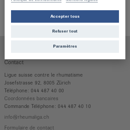
Accepter tous
Refuser tout
Paramètres
Contact
Ligue suisse contre le rhumatisme
Josefstrasse 92, 8005 Zürich
Téléphone: 044 487 40 00
Coordonnées bancaires
Commande Téléphone: 044 487 40 10
info@rheumaliga.ch
Formulaire de contact