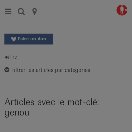
Aller
Aller
Menu
Recherche
Ligues
au
vers
menu
le
cantonales
principal
contenu
contre
Aller
Faire un don
à
le
la
rhumatisme
recherche
lire
Changer
|
de
Filtrer les articles par catégories
Organisations
région
Changer
nationales
de
de
langue:
Articles avec le mot-clé:
de
patients
genou
/
fr
/