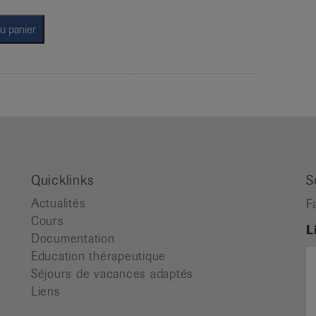
u panier
Quicklinks
S
Actualités
F
Cours
L
Documentation
Education thérapeutique
Séjours de vacances adaptés
Liens