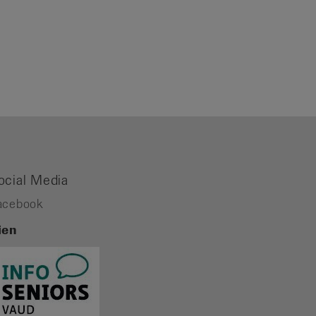
ocial Media
acebook
ien