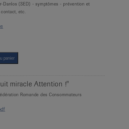
r-Danlos (SED) - symptômes - prévention et
 contact, etc.
re
u panier
uit miracle Attention !"
 Fédération Romande des Consommateurs
pdf