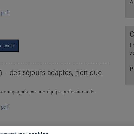
A
 pdf
C
F
u panier
d
P
 - des séjours adaptés, rien que
accompagnés par une équipe professionnelle.
 pdf
tement aux cookies