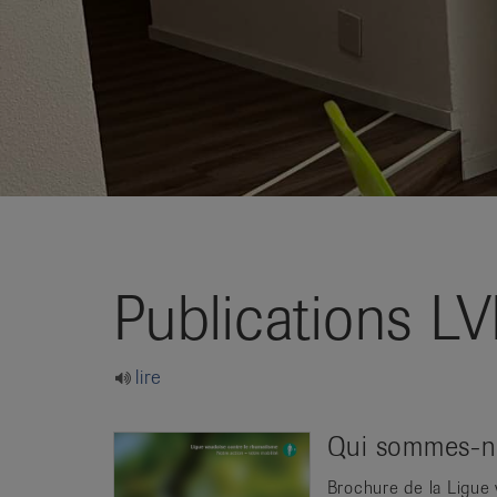
it
Publications L
lire
Qui sommes-nou
Brochure de la Ligue 