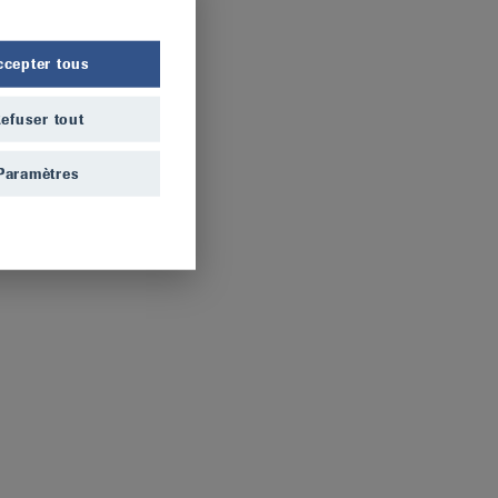
ccepter tous
efuser tout
Paramètres