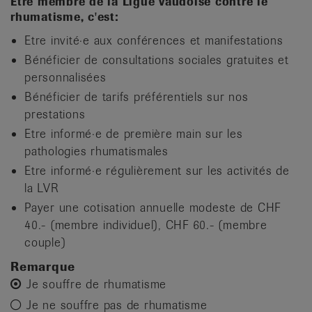
Etre membre de la Ligue vaudoise contre le
it
rhumatisme, c'est:
Etre invité·e aux conférences et manifestations
Bénéficier de consultations sociales gratuites et
personnalisées
Bénéficier de tarifs préférentiels sur nos
prestations
Etre informé·e de première main sur les
pathologies rhumatismales
Etre informé·e régulièrement sur les activités de
la LVR
Payer une cotisation annuelle modeste de CHF
40.- (membre individuel), CHF 60.- (membre
couple)
Remarque
Je souffre de rhumatisme
Je ne souffre pas de rhumatisme