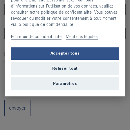
d’informations sur l’utilisation de vos données, veuillez
consulter notre politique de confidentialité. Vous pouvez
révoquer ou modifier votre consentement à tout moment
Téléphone
via la politique de confidentialité.
Politique de confidentialité
Mentions légales
Politique de confidentialité
Oui, la Ligue contre le rhumatisme peut
Accepter tous
enregistrer, traiter et utiliser mes données
personnelles conformément à sa
politique de
Refuser tout
confidentialité
. Je peux révoquer ce consentement à
tout moment ainsi que demander un aperçu de mes
Paramètres
données et leur suppression.