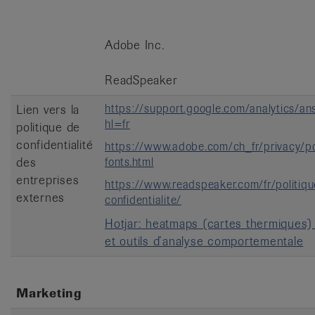
Adobe Inc.
ReadSpeaker
https://support.google.com/analytics/a
Lien vers la
hl=fr
politique de
confidentialité
https://www.adobe.com/ch_fr/privacy/po
des
fonts.html
entreprises
https://www.readspeaker.com/fr/politiq
externes
confidentialite/
Hotjar:
heatmaps (cartes thermiques)
et outils d’analyse comportementale
Marketing