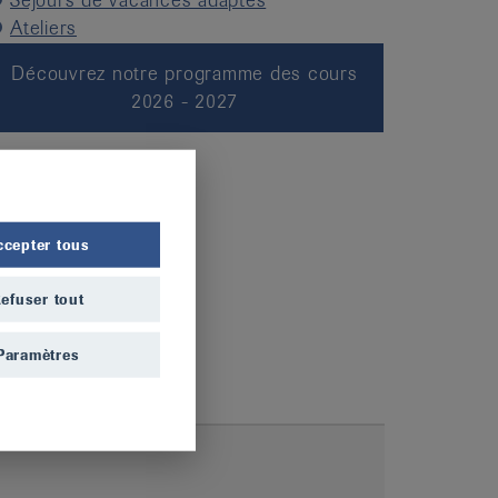
Séjours de vacances adaptés
Ateliers
Découvrez notre programme des cours
2026 - 2027
ccepter tous
efuser tout
Paramètres