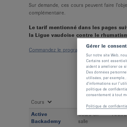
Sur demande, ces cours peuvent faire l'objet
complémentaire.
Le tarif mentionné dans les pages su
la Ligue vaudoise contre le rhumati
Gérer le consen
Commandez le programme des cours 2026-
Sur notre site Web, nou
Certains sont essentiel
aident à améliorer ce si
Des données personnelle
utilisées, par exemple,
d’informations sur l’uti
politique de confidenti
Type de
consentement à tout mom
Cours
cours
Recom
Politique de confidentia
Active
Cours en
Arthro
Backademy
salle