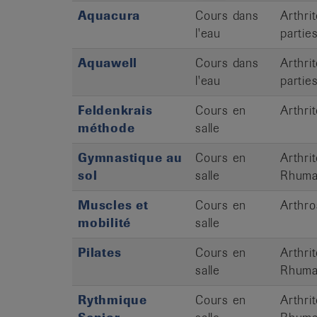
Aquacura
Cours dans
Arthri
l'eau
partie
Aquawell
Cours dans
Arthri
l'eau
partie
Feldenkrais
Cours en
Arthri
méthode
salle
Gymnastique au
Cours en
Arthri
sol
salle
Rhumat
Muscles et
Cours en
Arthro
mobilité
salle
Pilates
Cours en
Arthri
salle
Rhumat
Rythmique
Cours en
Arthri