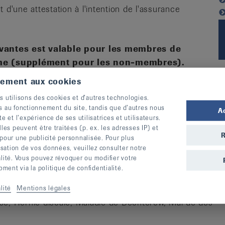
 d'une attestation à l'intention de l'assurance
ivantes est valable pour les membres de
sme (supplément pour les non-membres).
tement aux cookies
27
s utilisons des cookies et d’autres technologies.
s au fonctionnement du site, tandis que d’autres nous
A
te et l’expérience de ses utilisatrices et utilisateurs.
s peuvent être traitées (p. ex. les adresses IP) et
R
 pour une publicité personnalisée. Pour plus
lisation de vos données, veuillez consulter notre
alité. Vous pouvez révoquer ou modifier votre
ent via la politique de confidentialité.
mandé en cas de
lité
Mentions légales
se, Hernie discale, Maladie de Bechterew, Mal de dos