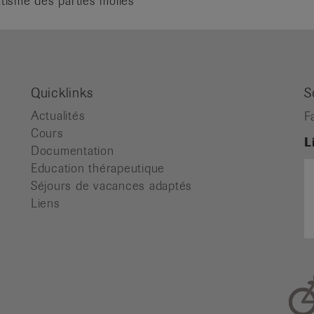
isme des parties molles
Quicklinks
S
Actualités
F
Cours
L
Documentation
Education thérapeutique
Séjours de vacances adaptés
Liens