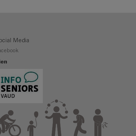
ocial Media
acebook
ien