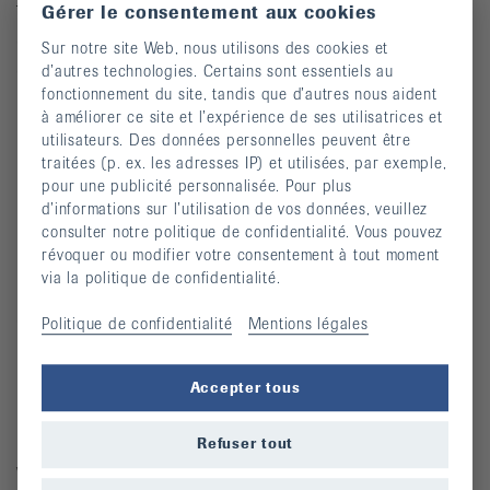
Téléphone: 044 487 40 00
Gérer le consentement aux cookies
Coordonnées bancaires
Sur notre site Web, nous utilisons des cookies et
Commande Téléphone: 044 487 40 10
d’autres technologies. Certains sont essentiels au
fonctionnement du site, tandis que d’autres nous aident
info@rheumaliga.ch
à améliorer ce site et l’expérience de ses utilisatrices et
utilisateurs. Des données personnelles peuvent être
Formulaire de contact
traitées (p. ex. les adresses IP) et utilisées, par exemple,
pour une publicité personnalisée. Pour plus
Univers des dons
d’informations sur l’utilisation de vos données, veuillez
consulter notre politique de confidentialité. Vous pouvez
révoquer ou modifier votre consentement à tout moment
Pour des personnes atteintes de rhumatisme
via la politique de confidentialité.
Cours
Politique de confidentialité
Mentions légales
Manifestations
Accepter tous
Prévention des chutes
Publications
Refuser tout
Vidéos