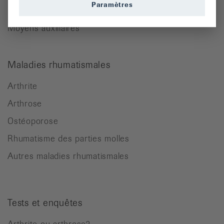
Paramètres
Lettre d’information
Moyens auxiliaires
Maladies rhumatismales
Arthrite
Arthrose
Ostéoporose
Rhumatisme des parties molles
Autres maladies rhumatismales
Tests et enquêtes
Arthrite ou arthrose?