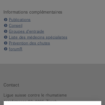
Informations complémentaires
Publications
Conseil
Groupes d'entraide
Liste des médecins spécialistes
Prévention des chutes
forumR
Contact
Ligue suisse contre le rhumatisme
Josefstrasse 92, 8005 Zürich