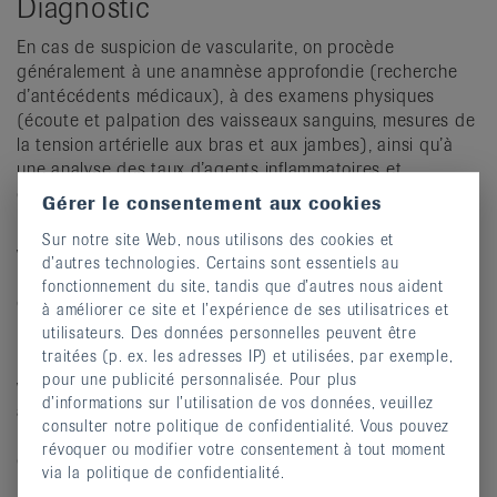
Diagnostic
En cas de suspicion de vascularite, on procède
généralement à une anamnèse approfondie (recherche
d’antécédents médicaux), à des examens physiques
(écoute et palpation des vaisseaux sanguins, mesures de
la tension artérielle aux bras et aux jambes), ainsi qu’à
une analyse des taux d’agents inflammatoires et
d’anticorps dans le sang.
Gérer le consentement aux cookies
Une analyse d’urine est également effectuée afin de
Sur notre site Web, nous utilisons des cookies et
vérifier la présence de globules rouges et de protéines.
d’autres technologies. Certains sont essentiels au
Parfois, les techniques d’imagerie médicale (IRM, PET/CT,
fonctionnement du site, tandis que d’autres nous aident
échographie) fournissent aussi des données utiles à
à améliorer ce site et l’expérience de ses utilisatrices et
l’établissement du diagnostic.
utilisateurs. Des données personnelles peuvent être
traitées (p. ex. les adresses IP) et utilisées, par exemple,
Une biopsie confirme souvent le diagnostic de
pour une publicité personnalisée. Pour plus
vascularite. Elle consiste à prélever des tissus et à les
d’informations sur l’utilisation de vos données, veuillez
analyser afin de détecter des signes d’inflammation. Les
consulter notre politique de confidentialité. Vous pouvez
biopsies de certaines artères (l’artère temporale, p. ex.)
révoquer ou modifier votre consentement à tout moment
ou des nerfs individuels (le nerf sural dans la jambe), de
via la politique de confidentialité.
la peau, des muscles, des reins ou des tissus pulmonaires