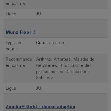
en cas de
Ligue
JU
Munz Floor ®
Type de
Cours en salle
cours
Recommandé
Arthrite, Arthrose, Maladie de
en cas de
Bechterew, Rhumatisme des
parties molles, Chronischer
Schmerz
Ligue
JU
Zumba® Gold - danse adaptée