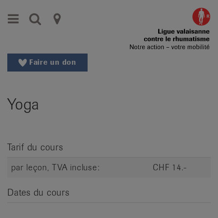
Aller
Aller
Menu
Recherche
Ligues
au
vers
menu
le
cantonales
principal
contenu
contre
Aller
Faire un don
à
le
la
rhumatisme
recherche
Yoga
Changer
|
de
Organisations
région
Changer
nationales
Tarif du cours
de
de
langue:
par leçon, TVA incluse:
CHF 14.-
de
patients
/
Dates du cours
fr
/