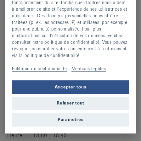
fonctionnement du site, tandis que d’autres nous aident
à améliorer ce site et l’expérience de ses utilisatrices et
Jour
me
utilisateurs. Des données personnelles peuvent être
traitées (p. ex. les adresses IP) et utilisées, par exemple,
Heure
19:05 - 19:50
pour une publicité personnalisée. Pour plus
d’informations sur l’utilisation de vos données, veuillez
Adresse
Piscine de la Clinique du Noirmont -
consulter notre politique de confidentialité. Vous pouvez
Chemin de Roc Montès 20
révoquer ou modifier votre consentement à tout moment
via la politique de confidentialité.
CP
2340
Politique de confidentialité
Mentions légales
Lieu
Le Noirmont
S’inscrire
Accepter tous
Refuser tout
Paramètres
Jour
je
Heure
18:00 - 18:45