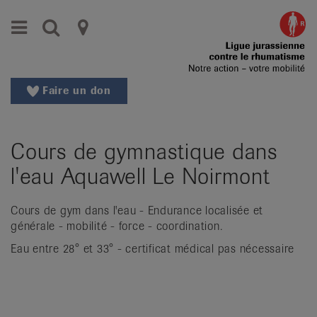
Aller
Aller
Menu
Recherche
Ligues
au
vers
menu
le
cantonales
principal
contenu
contre
Aller
Faire un don
à
le
la
rhumatisme
recherche
Cours de gymnastique dans
Changer
|
de
l'eau Aquawell Le Noirmont
Organisations
région
Changer
nationales
Cours de gym dans l'eau - Endurance localisée et
de
générale - mobilité - force - coordination.
de
langue:
Eau entre 28° et 33° - certificat médical pas nécessaire
de
patients
/
fr
/