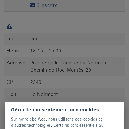
S’inscrire
Jour
me
Heure
18:15 - 19:00
Adresse
Piscine de la Clinique du Noirmont -
Chemin de Roc Montès 20
CP
2340
Lieu
Le Noirmont
S’inscrire
Gérer le consentement aux cookies
Sur notre site Web, nous utilisons des cookies et
d’autres technologies. Certains sont essentiels au