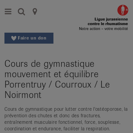
Aller
Aller
Menu
Recherche
Ligues
au
vers
menu
le
cantonales
principal
contenu
contre
Aller
Faire un don
à
le
la
rhumatisme
recherche
Cours de gymnastique
Changer
|
de
mouvement et équilibre
Organisations
région
Porrentruy / Courroux / Le
Changer
nationales
Noirmont
de
de
langue:
de
patients
Cours de gymnastique pour lutter contre l'ostéoporose, la
/
prévention des chutes et donc des fractures,
fr
entraînement musculaire fonctionnel, force, souplesse,
coordination et endurance, faciliter la respiration.
/