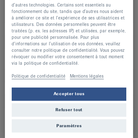
d’autres technologies. Certains sont essentiels au
fonctionnement du site, tandis que d’autres nous aident
à améliorer ce site et l’expérience de ses utilisatrices et
utilisateurs. Des données personnelles peuvent être
Jour
me
traitées (p. ex. les adresses IP) et utilisées, par exemple,
pour une publicité personnalisée. Pour plus
Heure
18:30 - 19:30
d’informations sur l’utilisation de vos données, veuillez
consulter notre politique de confidentialité. Vous pouvez
Adresse
Salle de la Ligue, Rue de la Croix 7,
révoquer ou modifier votre consentement à tout moment
Courroux
via la politique de confidentialité.
CP
2822
Politique de confidentialité
Mentions légales
Lieu
Courroux
Accepter tous
S’inscrire
Refuser tout
Paramètres
Jour
ma