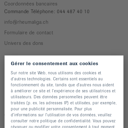
Coordonnées bancaires
Commande Téléphone: 044 487 40 10
info@rheumaliga.ch
Formulaire de contact
Univers des dons
Gérer le consentement aux cookies
Pour des personnes atteintes de rhumatisme
Sur notre site Web, nous utilisons des cookies et
Cours
d’autres technologies. Certains sont essentiels au
fonctionnement du site, tandis que d’autres nous aident
Manifestations
à améliorer ce site et l’expérience de ses utilisatrices et
Prévention des chutes
utilisateurs. Des données personnelles peuvent être
traitées (p. ex. les adresses IP) et utilisées, par exemple,
Publications
pour une publicité personnalisée. Pour plus
d’informations sur l’utilisation de vos données, veuillez
Vidéos
consulter notre politique de confidentialité. Vous pouvez
Lettre d’information
révoquer ou modifier votre consentement à tout moment