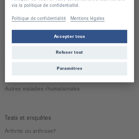
via la politique de confidentialité.
Moyens auxiliaires
Politique de confidentialité
Mentions légales
Maladies rhumatismales
Accepter tous
Arthrite
Refuser tout
Arthrose
Ostéoporose
Paramètres
Rhumatisme des parties molles
Autres maladies rhumatismales
Tests et enquêtes
Arthrite ou arthrose?