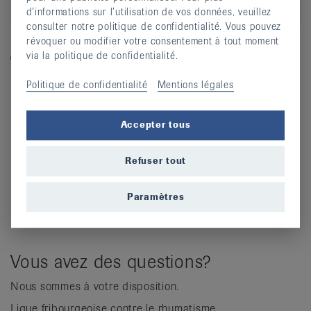
S’inscrire
d’informations sur l’utilisation de vos données, veuillez
consulter notre politique de confidentialité. Vous pouvez
révoquer ou modifier votre consentement à tout moment
Légende
via la politique de confidentialité.
Dans les cours labellisés «equilibre-en-marche.ch», vous
entraînez la force, l’équilibre et la dynamique et prévenez
Politique de confidentialité
Mentions légales
ainsi les chutes.
Accepter tous
Refuser tout
Paramètres
Vous avez des questions?
Nous sommes à votre disposition.
Ligue fribourgeoise contre le rhumatisme