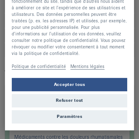
fonctionnement du site, tandis que d’autres nous aident
genou
à améliorer ce site et l’expérience de ses utilisatrices et
utilisateurs. Des données personnelles peuvent être
Syndrome du stress tibial («shin splint»)
traitées (p. ex. les adresses IP) et utilisées, par exemple,
pour une publicité personnalisée. Pour plus
d’informations sur l’utilisation de vos données, veuillez
Epine calcanéenne
consulter notre politique de confidentialité. Vous pouvez
révoquer ou modifier votre consentement à tout moment
Problèmes du tendon d’Achille
via la politique de confidentialité.
Politique de confidentialité
Mentions légales
Vidéos explicatives
Accepter tous
Refuser tout
Paramètres
Médicaments contre les douleurs rhumatismales