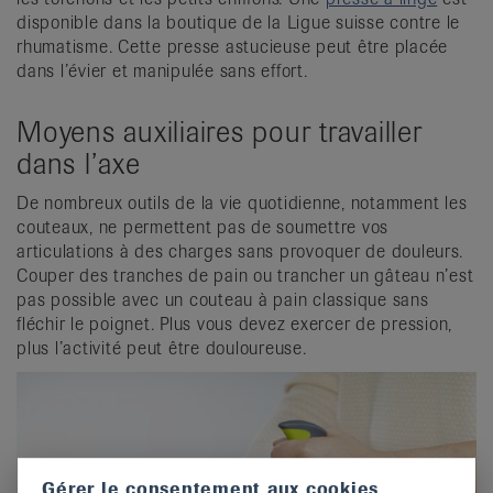
disponible dans la boutique de la Ligue suisse contre le
rhumatisme. Cette presse astucieuse peut être placée
dans l’évier et manipulée sans effort.
Moyens auxiliaires pour travailler
dans l’axe
De nombreux outils de la vie quotidienne, notamment les
couteaux, ne permettent pas de soumettre vos
articulations à des charges sans provoquer de douleurs.
Couper des tranches de pain ou trancher un gâteau n’est
pas possible avec un couteau à pain classique sans
fléchir le poignet. Plus vous devez exercer de pression,
plus l’activité peut être douloureuse.
Gérer le consentement aux cookies