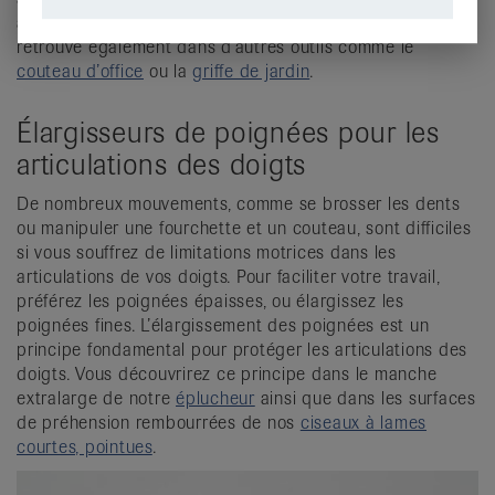
à croûte épaisse. Le principe du manche coudé se
retrouve également dans d’autres outils comme le
couteau d’office
ou la
griffe de jardin
.
Élargisseurs de poignées pour les
articulations des doigts
De nombreux mouvements, comme se brosser les dents
ou manipuler une fourchette et un couteau, sont difficiles
si vous souffrez de limitations motrices dans les
articulations de vos doigts. Pour faciliter votre travail,
préférez les poignées épaisses, ou élargissez les
poignées fines. L’élargissement des poignées est un
principe fondamental pour protéger les articulations des
doigts. Vous découvrirez ce principe dans le manche
extralarge de notre
éplucheur
ainsi que dans les surfaces
de préhension rembourrées de nos
ciseaux à lames
courtes, pointues
.