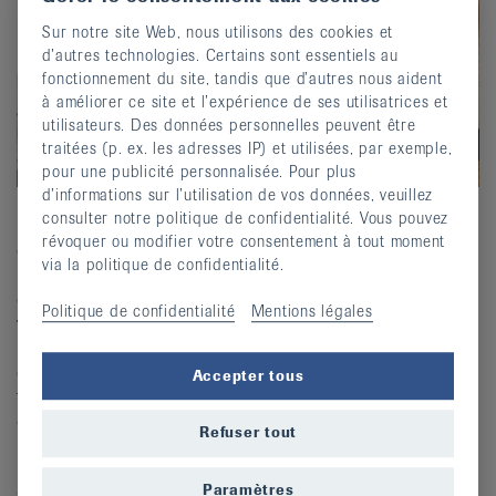
Sur notre site Web, nous utilisons des cookies et
d’autres technologies. Certains sont essentiels au
fonctionnement du site, tandis que d’autres nous aident
à améliorer ce site et l’expérience de ses utilisatrices et
utilisateurs. Des données personnelles peuvent être
traitées (p. ex. les adresses IP) et utilisées, par exemple,
pour une publicité personnalisée. Pour plus
d’informations sur l’utilisation de vos données, veuillez
consulter notre politique de confidentialité. Vous pouvez
La solution à ce problème est un manche avec un angle
révoquer ou modifier votre consentement à tout moment
extrême, par exemple comme le
couteau à pain
de
via la politique de confidentialité.
l’assortiment de la Ligue suisse contre le rhumatisme. Ce
couteau vous permet de positionner automatiquement
Politique de confidentialité
Mentions légales
votre main
dynamique
(la gauche sur la photo) dans
l’axe et de transmettre toute l’énergie du mouvement de
coupe de votre bras directement à la lame. En même
Accepter tous
temps, la main
statique
(la droite sur la photo) est
détendue et est placée horizontalement sur l’objet pour
Refuser tout
le maintenir immobile en appliquant une pression
modérée. Ce type de couteau à pain permet de couper
Paramètres
sans effort même les pains complets fermes ou les pains