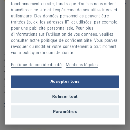
fonctionnement du site, tandis que d’autres nous aident
à améliorer ce site et l’expérience de ses utilisatrices et
utilisateurs. Des données personnelles peuvent être
traitées (p. ex. les adresses IP) et utilisées, par exemple,
La physiothérapie améliore la qualité de vie des
pour une publicité personnalisée. Pour plus
patient·e·s et vise à éliminer les dysfonctionnements et
d’informations sur l’utilisation de vos données, veuillez
les douleurs physiques. Elle intervient dans le traitement,
consulter notre politique de confidentialité. Vous pouvez
révoquer ou modifier votre consentement à tout moment
la rééducation, la prévention, dans la promotion de la
via la politique de confidentialité.
santé et le traitement palliatif. Physioswiss, l’Association
suisse de physiothérapie, représente les intérêts de près
Politique de confidentialité
Mentions légales
de 10°000 membres. Pour la population, elle oeuvre à
façonner l’avenir du système de santé, en collaboration
avec 16 associations cantonales et régionales. La Ligue
Accepter tous
suisse contre le rhumatisme et Physioswiss se
soutiennent mutuellement à travers leurs activités et les
Refuser tout
manifestations qu’elles organisent.
www.physioswiss.ch
Paramètres
Pro Senectute Suisse