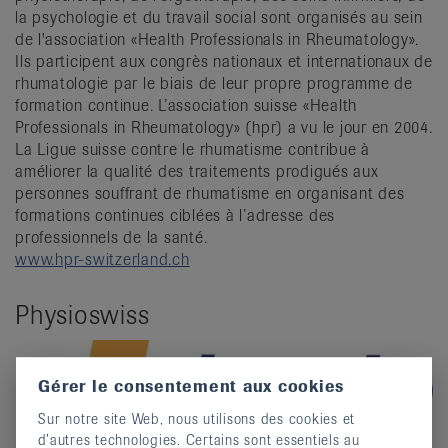
la psychologie et du travail social sont organisés au sein
de l'association «Health Professionals in Rheumatology».
Ils participent aux congrès nationaux et internationaux de
rhumatologie par le biais de leur propre programme de
formation continue. L’association suisse «Health
Professionals in Rheumatology» (hpr) a vu le jour en 2004.
La Ligue suisse contre le rhumatisme contribue à
améliorer la qualité des traitements prodigués aux
personnes souffrant de rhumatisme en organisant des
formations continues ciblées à l’adresse des
professionnels de la santé.
www.hpr-switzerland.ch
Physioswiss
Gérer le consentement aux cookies
Sur notre site Web, nous utilisons des cookies et
d’autres technologies. Certains sont essentiels au