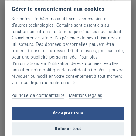
l’essentiel des symptômes cutanés et articulaires et
d’empêcher l’érosion des articulations.
Gérer le consentement aux cookies
Sur notre site Web, nous utilisons des cookies et
Traitement médicamenteux
d’autres technologies. Certains sont essentiels au
fonctionnement du site, tandis que d’autres nous aident
Autres mesures
à améliorer ce site et l’expérience de ses utilisatrices et
utilisateurs. Des données personnelles peuvent être
traitées (p. ex. les adresses IP) et utilisées, par exemple,
pour une publicité personnalisée. Pour plus
d’informations sur l’utilisation de vos données, veuillez
consulter notre politique de confidentialité. Vous pouvez
révoquer ou modifier votre consentement à tout moment
via la politique de confidentialité.
Informations complémentaires
Questionnaire arthrite psoriasique
Politique de confidentialité
Mentions légales
Liste des médecins spécialistes
Recherche de thérapeutes
Accepter tous
Liens externes sur le sujet
Refuser tout
Test: Arthrite ou arthrose?