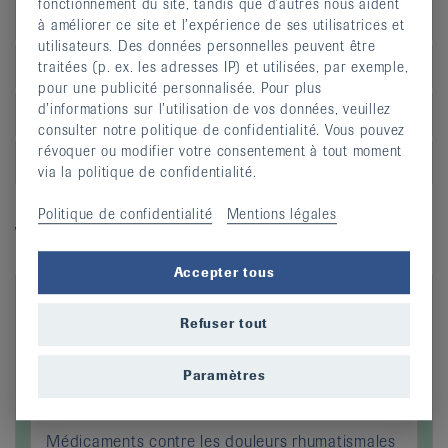
fonctionnement du site, tandis que d’autres nous aident
genou
à améliorer ce site et l’expérience de ses utilisatrices et
utilisateurs. Des données personnelles peuvent être
Syndrome du stress tibial («shin splint»)
traitées (p. ex. les adresses IP) et utilisées, par exemple,
pour une publicité personnalisée. Pour plus
d’informations sur l’utilisation de vos données, veuillez
Epine calcanéenne
consulter notre politique de confidentialité. Vous pouvez
révoquer ou modifier votre consentement à tout moment
Problèmes du tendon d’Achille
via la politique de confidentialité.
Politique de confidentialité
Mentions légales
Vidéos explicatives
Accepter tous
Refuser tout
Paramètres
Médicaments contre les douleurs rhumatismales