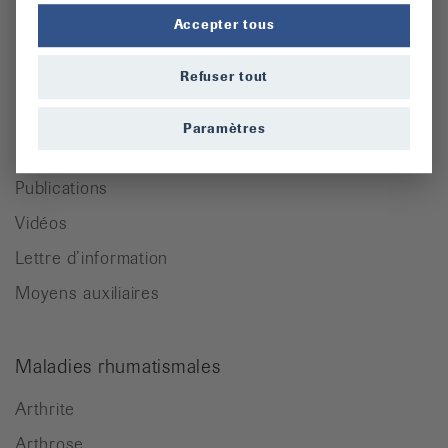
Accepter tous
Pour des personnes atteintes de rhumatisme
Refuser tout
Cours
Manifestations
Paramètres
Prévention des chutes
Publications
Vidéos
Lettre d’information
Moyens auxiliaires
Maladies rhumatismales
Arthrite
Arthrose