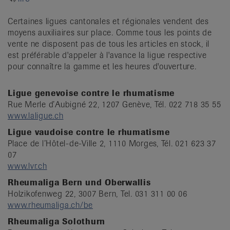
it
Certaines ligues cantonales et régionales vendent des
moyens auxiliaires sur place. Comme tous les points de
vente ne disposent pas de tous les articles en stock, il
est préférable d'appeler à l'avance la ligue respective
pour connaître la gamme et les heures d'ouverture.
Ligue genevoise contre le rhumatisme
Rue Merle d’Aubigné 22, 1207 Genève, Tél. 022 718 35 55
www.laligue.ch
Ligue vaudoise contre le rhumatisme
Place de l’Hôtel-de-Ville 2, 1110 Morges, Tél. 021 623 37
07
www.lvr.ch
Rheumaliga Bern und Oberwallis
Holzikofenweg 22, 3007 Bern, Tel. 031 311 00 06
www.rheumaliga.ch/be
Rheumaliga Solothurn