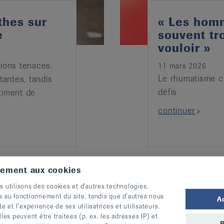
thes sur
« Les hom
e
souvent tr
vouloir »
ations tenaces.
11 mars 2026
Le rhumatisme ch
tantes, tandis
défis
timent de
continuer
tement aux cookies
s utilisons des cookies et d’autres technologies.
s au fonctionnement du site, tandis que d’autres nous
A
te et l’expérience de ses utilisatrices et utilisateurs.
s peuvent être traitées (p. ex. les adresses IP) et
R