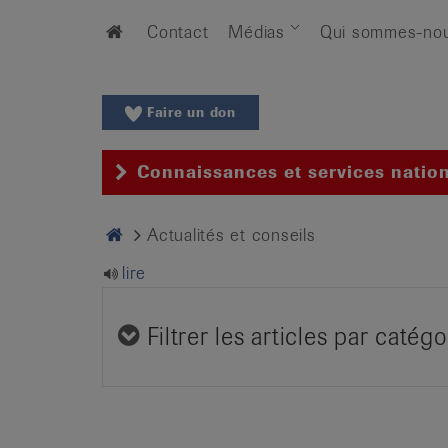
Aller
Aller
Home
Contact
Médias
Qui sommes-no
au
vers
menu
le
principal
contenu
Aller
Faire un don
à
la
Connaissances et services natio
recherche
Changer
Home
Actualités et conseils
de
région
lire
Changer
de
Filtrer les articles par catégo
langue:
de
/
fr
/