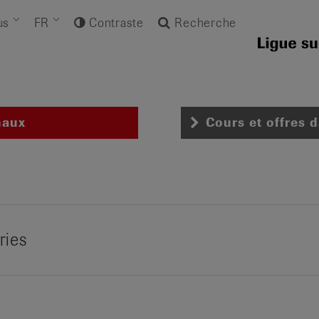
us
FR
Contraste
Recherche
naux
Cours et offres 
ries