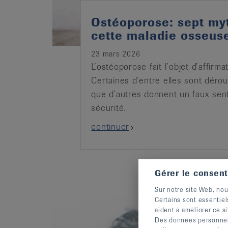
Ostéoporose: sept my
cette maladie osseus
23 mars 2026
L’ostéoporose fait l’objet d’affirm
Certaines d’entre elles sont dérou
que d’autres donnent un faux sen
sécurité.
continuer
Gérer le consen
Sur notre site Web, nou
Certains sont essentiel
aident à améliorer ce si
Des données personnelle