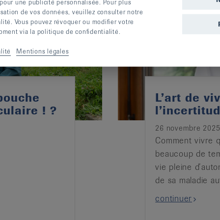
 pour une publicité personnalisée. Pour plus
lisation de vos données, veuillez consulter notre
alité. Vous pouvez révoquer ou modifier votre
ent via la politique de confidentialité.
lité
Mentions légales
 bouche
L’art de v
ulaire ! ?
l’incertitu
26 novembre 202
Comment vivre q
beaucoup de tem
vie pleine d’auto
de sa maladie a
continuer