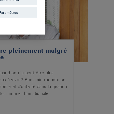
Paramètres
ivre pleinement malgré
de
5
uand on n’a peut-être plus
ps à vivre? Benjamin raconte sa
nomie et d’activité dans la gestion
uto-immune rhumatismale.