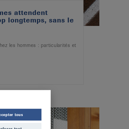
mes attendent
op longtemps, sans le
ez les hommes : particularités et
ccepter tous
efuser tout