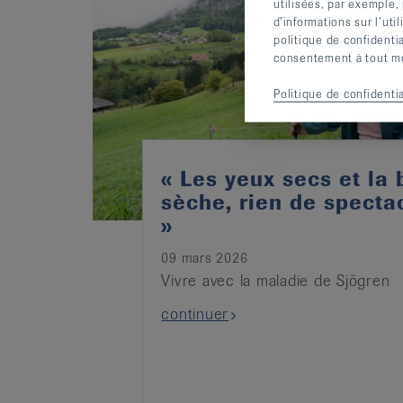
utilisées, par exemple,
d’informations sur l’uti
politique de confidenti
consentement à tout mom
Politique de confidentia
« Les yeux secs et la
sèche, rien de spectac
»
09 mars 2026
Vivre avec la maladie de Sjögren
continuer