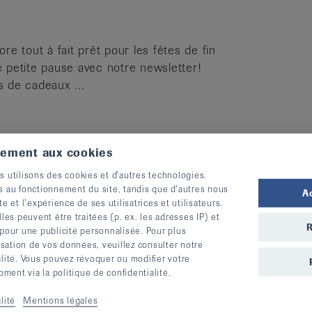
re tout à fait prêt pour les fêtes de fin
 petite pause avec notre newsletter!
 de cadeaux ...
tement aux cookies
s utilisons des cookies et d’autres technologies.
 contre le rhumatisme du 12 octobre nous
s au fonctionnement du site, tandis que d’autres nous
e de l’activité physique, de l’échange et du
A
te et l’expérience de ses utilisatrices et utilisateurs.
. Dan...
s peuvent être traitées (p. ex. les adresses IP) et
R
 pour une publicité personnalisée. Pour plus
lisation de vos données, veuillez consulter notre
alité. Vous pouvez révoquer ou modifier votre
ent via la politique de confidentialité.
lité
Mentions légales
est parfois allongé sur le canapé et on ne veut