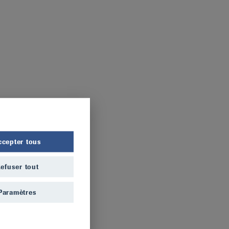
ccepter tous
efuser tout
Paramètres