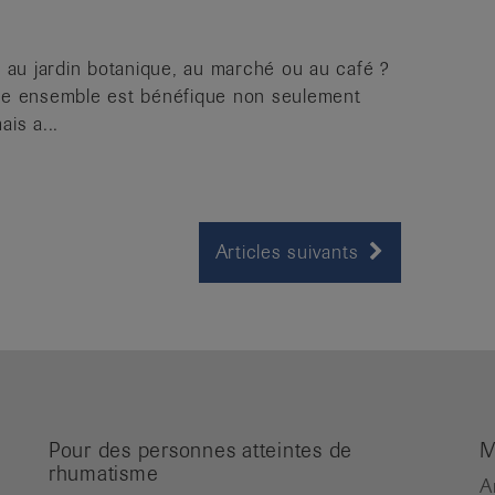
r au jardin botanique, au marché ou au café ?
se ensemble est bénéfique non seulement
is a...
Articles suivants
Pour des personnes atteintes de
M
rhumatisme
A