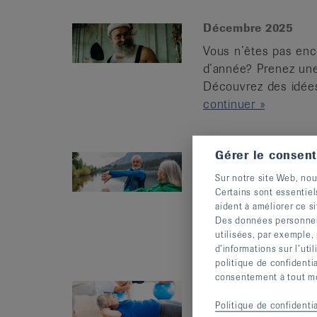
Décembre 2025
Vous n’êtes pas enco
d’année? Prenez une
Découvrez des idées
continuer »
Gérer le consen
Octobre 2025
Sur notre site Web, nou
La Journée mondiale
Certains sont essentiel
rappelle l’importanc
aident à améliorer ce si
soutien au quotidien
Des données personnelle
continuer »
utilisées, par exemple,
d’informations sur l’uti
politique de confidenti
consentement à tout mom
Août 2025
Politique de confidentia
Avec la chaleur, on 