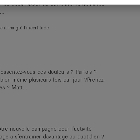
t. Se débarrasser de cette inertie demande
..
ment malgré l’incertitude
ressentez-vous des douleurs ? Parfois ?
bien même plusieurs fois par jour ?Prenez-
s ? Matt...
notre nouvelle campagne pour l’activité
age à s’entraîner davantage au quotidien ?