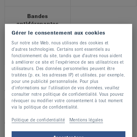
Bandes
antidérapantes
Gérer le consentement aux cookies
Sur notre site Web, nous utilisons des cookies et
d’autres technologies. Certains sont essentiels au
fonctionnement du site, tandis que d’autres nous aident
à améliorer ce site et l’expérience de ses utilisatrices et
utilisateurs. Des données personnelles peuvent être
traitées (p. ex. les adresses IP) et utilisées, par exemple,
Boutique en ligne
pour une publicité personnalisée. Pour plus
d’informations sur l’utilisation de vos données, veuillez
Tous les produits de notre gamme peuvent être consultés
consulter notre politique de confidentialité. Vous pouvez
et commandés dans notre boutique en ligne. Des
révoquer ou modifier votre consentement à tout moment
instructions et des vidéos sont également disponibles
via la politique de confidentialité.
pour certains moyens auxiliaires.
Politique de confidentialité
Mentions légales
Si vous avez des questions (et si vous souhaitez passer
une commande), veuillez contacter l’équipe chargée des
moyens auxiliaires au 044 487 40 10 ou par e-mail à