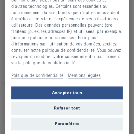
Sur notre site Web, nous utilisons des cookies et
Bienvenue à l'hôtel Florida, havre de tranquillité au cœur
d’autres technologies. Certains sont essentiels au
du Seeland !
fonctionnement du site, tandis que d’autres nous aident
Découvrez la douce région des Trois Lacs : un coin de
à améliorer ce site et l’expérience de ses utilisatrices et
utilisateurs. Des données personnelles peuvent être
paradis niché entre collines verdoyantes, vignobles, villes
traitées (p. ex. les adresses IP) et utilisées, par exemple,
historiques et rives paisibles. Cette région regorge de
pour une publicité personnalisée. Pour plus
belles possibilités d'excursion.
d’informations sur l’utilisation de vos données, veuillez
On y trouve à l'orée du village de Studen, tout proche de
consulter notre politique de confidentialité. Vous pouvez
Bienne, l'hôtel Florida sis dans un cadre idyllique et
révoquer ou modifier votre consentement à tout moment
calme, à côté d'une réserve naturelle.
via la politique de confidentialité.
Doté d'un fitness, sauna et bain vapeur, cet établissement
Politique de confidentialité
Mentions légales
se distingue par son restaurant tropical. Une oasis de
verdure exotique au bord d'un petit lac peuplé de
flamants roses et d'espèces d'oiseaux aquatiques ainsi
Accepter tous
que deux parcours de minigolf agrémentent aussi les
alentours.
Refuser tout
CHF 2'100.- (non-membre CHF 2'200.-) pension
complète, transport et animation compris
Paramètres
supplément chambre individuelle CHF 300.-