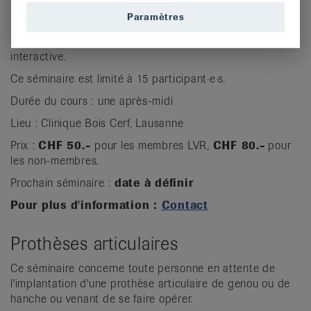
Mobilité, nutrition, équilibre, soins ... ce séminaire
Paramètres
permettra aux personnes concernées par une maladie
osseuse d'approfondir leurs connaissances de manière
interactive.
Ce séminaire est limité à 15 participant·e·s.
Durée du cours : une après-midi
Lieu : Clinique Bois Cerf, Lausanne
Prix :
CHF 50.-
pour les membres LVR,
CHF 80.-
pour
les non-membres.
Prochain séminaire :
date à définir
Pour plus d'information :
Contact
Prothèses articulaires
Ce séminaire concerne toute personne en attente de
l'implantation d'une prothèse articulaire de genou ou de
hanche ou venant de se faire opérer.