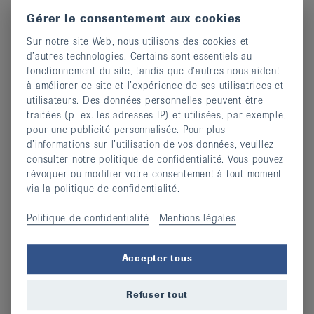
Pour se conformer "A vos souhaits"
Gérer le consentement aux cookies
Lorsque je pense à la perte de ma capacité de
discernement ou à la fin de vie, certaines questions
Sur notre site Web, nous utilisons des cookies et
deviennent incontournables. Savoir comment décharger
d’autres technologies. Certains sont essentiels au
ses proches et remplir au plus près de sa conscience ses
fonctionnement du site, tandis que d’autres nous aident
"Directives anticipées".
à améliorer ce site et l’expérience de ses utilisatrices et
utilisateurs. Des données personnelles peuvent être
Conférence
interactive
- maximum 20 participants,
traitées (p. ex. les adresses IP) et utilisées, par exemple,
organisée en respect des mesures sanitaires en vigueur.
pour une publicité personnalisée. Pour plus
d’informations sur l’utilisation de vos données, veuillez
Date à définir.
consulter notre politique de confidentialité. Vous pouvez
Pour plus d'info
Contact
révoquer ou modifier votre consentement à tout moment
via la politique de confidentialité.
Maladies osseuses
Politique de confidentialité
Mentions légales
Ce séminaire s'adresse à toutes les personnes
concernées par une maladie osseuse.
Accepter tous
Il ne s'agit pas d'une consultation médicale,
mais d'une plateforme d'information et
Refuser tout
d'échanges
.