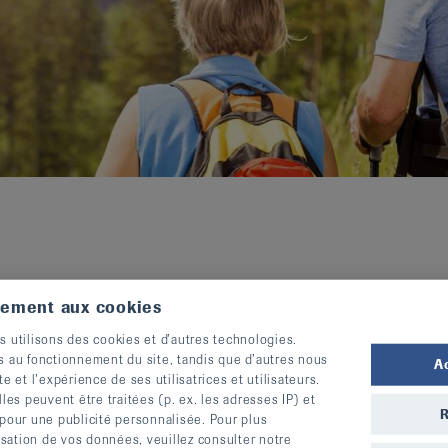
tement aux cookies
s utilisons des cookies et d’autres technologies.
s au fonctionnement du site, tandis que d’autres nous
A
te et l’expérience de ses utilisatrices et utilisateurs.
s peuvent être traitées (p. ex. les adresses IP) et
R
 pour une publicité personnalisée. Pour plus
I
és n'hésitent pas à utiliser le créneau des
lisation de vos données, veuillez consulter notre