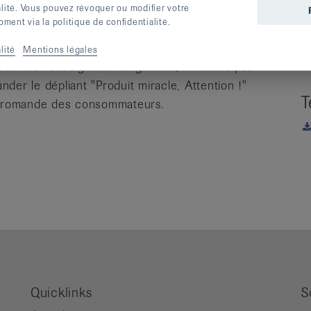
alité. Vous pouvez révoquer ou modifier votre
des fins commerciales.
ent via la politique de confidentialité.
 à ce jour aucun produit ne permet de"guérir
lité
Mentions légales
our des renseignements gratuits, n'hésitez pas
der le dépliant "Produit miracle, Attention !"
T
on romande des consommateurs.
Quicklinks
S