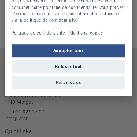
d’informations sur l’utilisation de vos données, veuillez
Tests en ligne
consulter notre politique de confidentialité. Vous pouvez
révoquer ou modifier votre consentement à tout moment
Téléchargements
via la politique de confidentialité.
F210 Papillon Frc 2020
(pdf, 287,565 KO)
Politique de confidentialité
Mentions légales
Accepter tous
Refuser tout
Contact
Paramètres
Ligue vaudoise contre le rhumatisme
Place de l'Hôtel-de-Ville 2
1110 Morges
Tél. 021 623 37 07
info@lvr.ch
Quicklinks