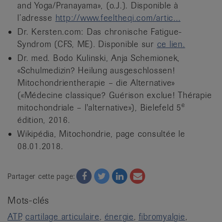
and Yoga/Pranayama», (o.J.). Disponible à
l’adresse
http://www.feeltheqi.com/artic...
Dr. Kersten.com: Das chronische Fatigue-
Syndrom (CFS, ME). Disponible sur
ce lien.
Dr. med. Bodo Kulinski, Anja Schemionek,
«Schulmedizin? Heilung ausgeschlossen!
Mitochondrientherapie – die Alternative»
(«Médecine classique? Guérison exclue! Thérapie
e
mitochondriale – l'alternative»), Bielefeld 5
édition, 2016.
Wikipédia, Mitochondrie, page consultée le
08.01.2018.
Facebook
Twitter
Twitter
Email
Partager cette page:
Mots-clés
ATP
cartilage articulaire
énergie
fibromyalgie