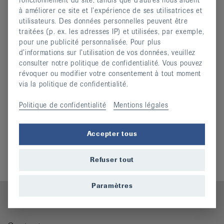
à améliorer ce site et l’expérience de ses utilisatrices et
Rapport de revision 2023 et comptes
(pdf, 1,381
utilisateurs. Des données personnelles peuvent être
MO)
traitées (p. ex. les adresses IP) et utilisées, par exemple,
Rapport annuel 2023
(pdf, 5,29 MO)
pour une publicité personnalisée. Pour plus
Rapport de revision 2022 et comptes
(pdf, 613,416
d’informations sur l’utilisation de vos données, veuillez
KO)
consulter notre politique de confidentialité. Vous pouvez
Rapport annuel 2022
révoquer ou modifier votre consentement à tout moment
(pdf, 6,219 MO)
via la politique de confidentialité.
Rapport annuel 2021
(pdf, 5,65 MO)
Rapport annuel 2020
(pdf, 1,234 MO)
Politique de confidentialité
Mentions légales
Rapport Annuel 2019
(pdf, 1,002 MO)
Rapport annuel 2018
(pdf, 575,118 KO)
Accepter tous
Rapport annuel 2017
(pdf, 1,446 MO)
Rapport annuel 2016
(pdf, 670,675 KO)
Refuser tout
Paramètres