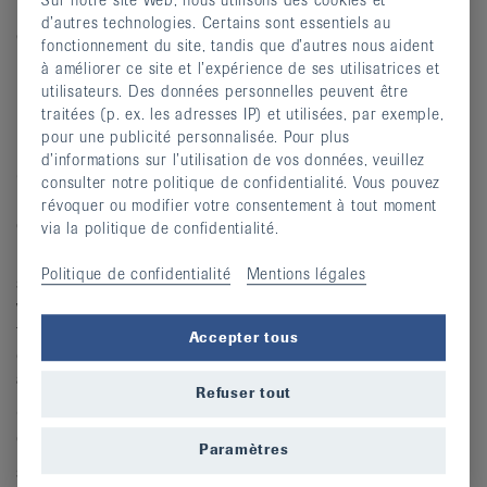
Sur notre site Web, nous utilisons des cookies et
Bienvenue à l'hôtel Florida, havre de tranquillité au cœur
d’autres technologies. Certains sont essentiels au
du Seeland !
fonctionnement du site, tandis que d’autres nous aident
Découvrez la douce région des Trois Lacs : un coin de
à améliorer ce site et l’expérience de ses utilisatrices et
utilisateurs. Des données personnelles peuvent être
paradis niché entre collines verdoyantes, vignobles, villes
traitées (p. ex. les adresses IP) et utilisées, par exemple,
historiques et rives paisibles. Cette région regorge de
pour une publicité personnalisée. Pour plus
belles possibilités d'excursion.
d’informations sur l’utilisation de vos données, veuillez
On y trouve à l'orée du village de Studen, tout proche de
consulter notre politique de confidentialité. Vous pouvez
Bienne, l'hôtel Florida sis dans un cadre idyllique et
révoquer ou modifier votre consentement à tout moment
calme, à côté d'une réserve naturelle.
via la politique de confidentialité.
Doté d'un fitness, sauna et bain vapeur, cet établissement
Politique de confidentialité
Mentions légales
se distingue par son restaurant tropical. Une oasis de
verdure exotique au bord d'un petit lac peuplé de
flamants roses et d'espèces d'oiseaux aquatiques ainsi
Accepter tous
que deux parcours de minigolf agrémentent aussi les
alentours.
Refuser tout
CHF 2'100.- (non-membre CHF 2'200.-) pension
complète, transport et animation compris
Paramètres
supplément chambre individuelle CHF 300.-