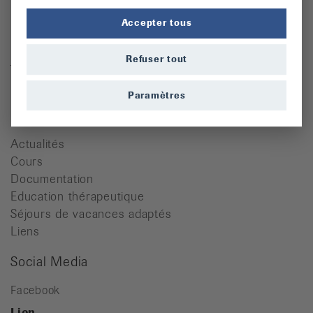
Ligue vaudoise contre le rhumatisme
Accepter tous
Place de l'Hôtel-de-Ville 2
1110 Morges
Refuser tout
Tél. 021 623 37 07
info@lvr.ch
Paramètres
Quicklinks
Actualités
Cours
Documentation
Education thérapeutique
Séjours de vacances adaptés
Liens
Social Media
Facebook
Lien