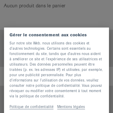
it
Aucun produit dans le panier
Gérer le consentement aux cookies
Conditions générales
Sur notre site Web, nous utilisons des cookies et
Frais d'envoi en sus (sauf pour la documentation
d’autres technologies. Certains sont essentiels au
gratuite).
fonctionnement du site, tandis que d’autres nous aident
Pas d'envoi à l'étranger.
à améliorer ce site et l’expérience de ses utilisatrices et
utilisateurs. Des données personnelles peuvent être
traitées (p. ex. les adresses IP) et utilisées, par exemple,
pour une publicité personnalisée. Pour plus
d’informations sur l’utilisation de vos données, veuillez
consulter notre politique de confidentialité. Vous pouvez
révoquer ou modifier votre consentement à tout moment
via la politique de confidentialité.
Politique de confidentialité
Mentions légales
Contact