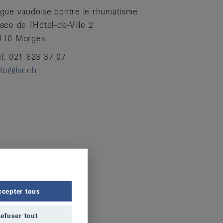
igue vaudoise contre le rhumatisme
lace de l'Hôtel-de-Ville 2
110 Morges
él. 021 623 37 07
nfo@lvr.ch
ccepter tous
efuser tout