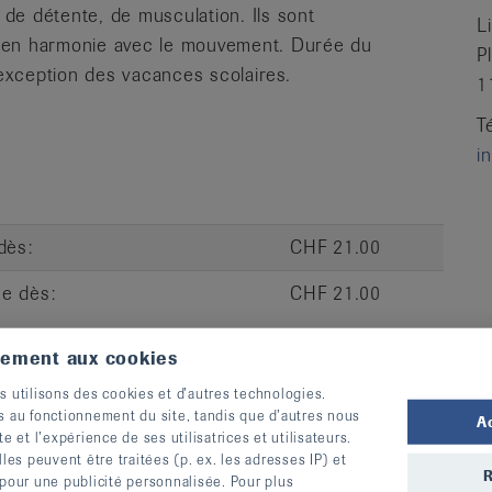
de détente, de musculation. Ils sont
L
, en harmonie avec le mouvement. Durée du
P
'exception des vacances scolaires.
1
T
i
dès:
CHF 21.00
ce dès:
CHF 21.00
tement aux cookies
s utilisons des cookies et d’autres technologies.
CP
Lieu
s au fonctionnement du site, tandis que d’autres nous
A
te et l’expérience de ses utilisatrices et utilisateurs.
r Forme - Rue
1003
Lausanne
S’inscrire
s peuvent être traitées (p. ex. les adresses IP) et
R
 pour une publicité personnalisée. Pour plus