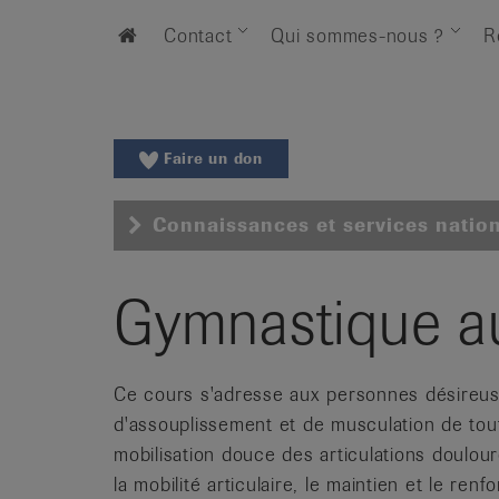
Aller
Aller
Home
Contact
Qui sommes-nous ?
R
au
vers
menu
le
principal
contenu
Aller
à
Faire un don
la
recherche
Connaissances et services natio
Changer
de
région
Gymnastique au
Changer
de
langue:
Ce cours s'adresse aux personnes désireus
de
d'assouplissement et de musculation de tou
/
mobilisation douce des articulations doulour
fr
la mobilité articulaire, le maintien et le r
/