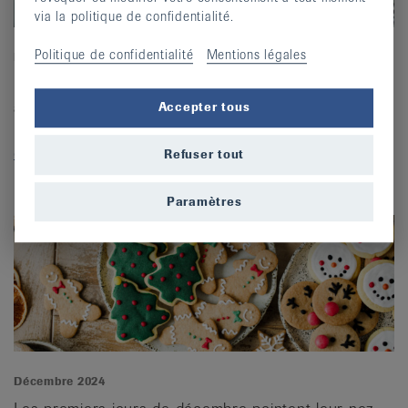
via la politique de confidentialité.
Politique de confidentialité
Mentions légales
Février 2025
Nous démarrons l’année avec un nouveau moyen
auxiliaire novateur : le bracelet Gripofix, qui offre
Accepter tous
plus de sécurité et de stabilité au quotidien. En o...
continuer »
Refuser tout
Paramètres
Décembre 2024