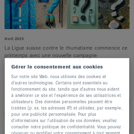
Avril 2025
La Ligue suisse contre le rhumatisme commence ce
printemps avec une nouvelle campagne
d’entraînement. Le mot d’ordre « Tu participes ? » a
Gérer le consentement aux cookies
pour object...
Sur notre site Web, nous utilisons des cookies et
continuer »
d’autres technologies. Certains sont essentiels au
fonctionnement du site, tandis que d’autres nous aident
à améliorer ce site et l’expérience de ses utilisatrices et
utilisateurs. Des données personnelles peuvent être
traitées (p. ex. les adresses IP) et utilisées, par exemple,
pour une publicité personnalisée. Pour plus
d’informations sur l’utilisation de vos données, veuillez
consulter notre politique de confidentialité. Vous pouvez
révoquer ou modifier votre consentement à tout moment