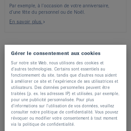
Par exemple, à l’occasion de votre anniversaire,
d’une fête du personnel ou de Noël.
En savoir plus.
Dons de condoléances
Gérer le consentement aux cookies
Sur notre site Web, nous utilisons des cookies et
d’autres technologies. Certains sont essentiels au
fonctionnement du site, tandis que d’autres nous aident
à améliorer ce site et l’expérience de ses utilisatrices et
utilisateurs. Des données personnelles peuvent être
traitées (p. ex. les adresses IP) et utilisées, par exemple,
pour une publicité personnalisée. Pour plus
d’informations sur l’utilisation de vos données, veuillez
consulter notre politique de confidentialité. Vous pouvez
révoquer ou modifier votre consentement à tout moment
via la politique de confidentialité.
Un cadeau à la vie.