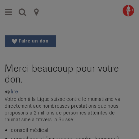
Aller
Aller
Menu
Recherche
Ligues
au
vers
menu
le
cantonales
principal
contenu
contre
Aller
Faire un don
à
le
la
rhumatisme
recherche
Merci beaucoup pour votre
Changer
|
de
don.
Organisations
région
Changer
nationales
lire
de
Votre don à la Ligue suisse contre le rhumatisme va
de
langue:
directement aux nombreuses prestations que nous
de
proposons à 2 millions de personnes atteintes de
patients
rhumatisme à travers la Suisse:
/
fr
conseil médical
/
conseil social (assurance, emploi, logement)