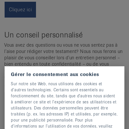
Cliquez ici
Un conseil personnalisé
Vous avez des questions ou vous ne vous sentez pas à
l’aise pour rédiger votre testament? Nous nous ferons un
plaisir de vous conseiller lors d’un entretien personnel –
bien entendu en toute confidentialité – ou de vous
envoyer de plus amples informations sur la Ligue suisse
Gérer le consentement aux cookies
contre le rhumatisme et ses prestations.
Sur notre site Web, nous utilisons des cookies et
Convenir d’un rendez-vous:
d’autres technologies. Certains sont essentiels au
fonctionnement du site, tandis que d’autres nous aident
à améliorer ce site et l’expérience de ses utilisatrices et
utilisateurs. Des données personnelles peuvent être
traitées (p. ex. les adresses IP) et utilisées, par exemple,
pour une publicité personnalisée. Pour plus
d’informations sur l’utilisation de vos données, veuillez