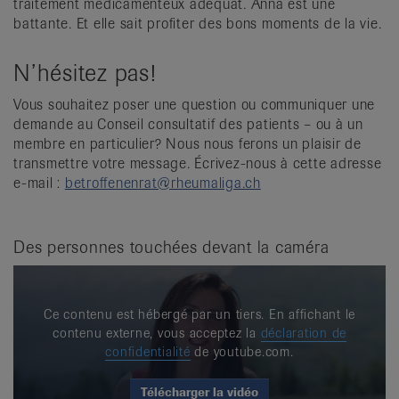
traitement médicamenteux adéquat. Anna est une
battante. Et elle sait profiter des bons moments de la vie.
N’hésitez pas!
Vous souhaitez poser une question ou communiquer une
demande au Conseil consultatif des patients – ou à un
membre en particulier? Nous nous ferons un plaisir de
transmettre votre message. Écrivez-nous à cette adresse
e-mail :
betroffenenrat@rheumaliga.ch
Des personnes touchées devant la caméra
Ce contenu est hébergé par un tiers. En affichant le
contenu externe, vous acceptez la
déclaration de
confidentialité
de youtube.com.
Télécharger la vidéo