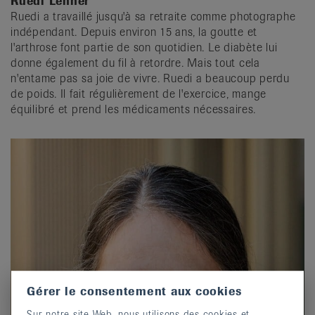
Ruedi Lehner
Ruedi a travaillé jusqu'à sa retraite comme photographe
indépendant. Depuis environ 15 ans, la goutte et
l'arthrose font partie de son quotidien. Le diabète lui
donne également du fil à retordre. Mais tout cela
n'entame pas sa joie de vivre. Ruedi a beaucoup perdu
de poids. Il fait régulièrement de l'exercice, mange
équilibré et prend les médicaments nécessaires.
Gérer le consentement aux cookies
Sur notre site Web, nous utilisons des cookies et