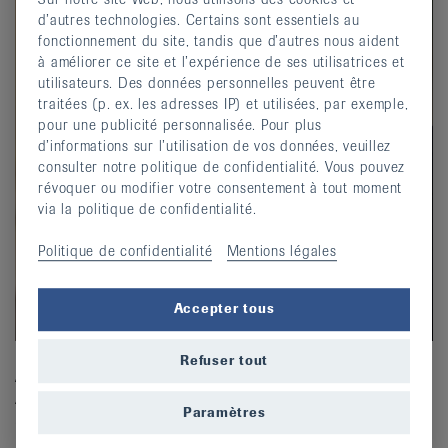
d’autres technologies. Certains sont essentiels au
fonctionnement du site, tandis que d’autres nous aident
à améliorer ce site et l’expérience de ses utilisatrices et
utilisateurs. Des données personnelles peuvent être
traitées (p. ex. les adresses IP) et utilisées, par exemple,
pour une publicité personnalisée. Pour plus
d’informations sur l’utilisation de vos données, veuillez
consulter notre politique de confidentialité. Vous pouvez
révoquer ou modifier votre consentement à tout moment
via la politique de confidentialité.
Politique de confidentialité
Mentions légales
Accepter tous
Refuser tout
Andrea Möhr
Andrea est économiste d'entreprise HES. Elle travaille à
Paramètres
50% comme assistante de la direction au sein de la
révision interne. Elle souffre depuis 10 ans de