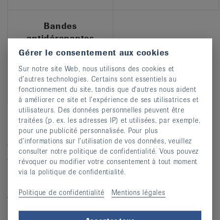
Bandes
antidérapantes
Gérer le consentement aux cookies
Sur notre site Web, nous utilisons des cookies et
d’autres technologies. Certains sont essentiels au
fonctionnement du site, tandis que d’autres nous aident
à améliorer ce site et l’expérience de ses utilisatrices et
utilisateurs. Des données personnelles peuvent être
traitées (p. ex. les adresses IP) et utilisées, par exemple,
Boutique en ligne
pour une publicité personnalisée. Pour plus
d’informations sur l’utilisation de vos données, veuillez
Tous les produits de notre gamme peuvent être consultés
consulter notre politique de confidentialité. Vous pouvez
et commandés dans notre boutique en ligne. Des
révoquer ou modifier votre consentement à tout moment
instructions et des vidéos sont également disponibles
via la politique de confidentialité.
pour certains moyens auxiliaires.
Politique de confidentialité
Mentions légales
Si vous avez des questions (et si vous souhaitez passer
une commande), veuillez contacter l’équipe chargée des
moyens auxiliaires au 044 487 40 10 ou par e-mail à