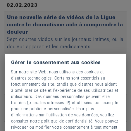
02.02.2023
Une nouvelle série de vidéos de la Ligue
contre le rhumatisme aide à comprendre la
douleur
Sept courtes vidéos sur les journaux intimes, où la
douleur apparaît et les médicaments
Gérer le consentement aux cookies
2022
Sur notre site Web, nous utilisons des cookies et
d’autres technologies. Certains sont essentiels au
fonctionnement du site, tandis que d’autres nous aident
27.10.2022
à améliorer ce site et l’expérience de ses utilisatrices et
utilisateurs. Des données personnelles peuvent être
Le rhumatisme et moi
traitées (p. ex. les adresses IP) et utilisées, par exemple,
Le podcast avec des faits, des histoires
pour une publicité personnalisée. Pour plus
authentiques et de l’humour
d’informations sur l’utilisation de vos données, veuillez
consulter notre politique de confidentialité. Vous pouvez
révoquer ou modifier votre consentement à tout moment