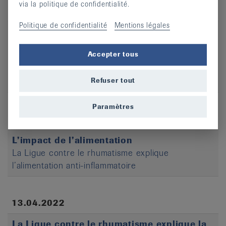
via la politique de confidentialité.
18.08.2022
Politique de confidentialité
Mentions légales
Journées publiques de la santé :
comprendre et traiter la douleur
Accepter tous
La Ligue suisse contre le rhumatisme organise
des journées publiques de la santé du 12 au 19
septembre 2022.
Refuser tout
Paramètres
20.06.2022
L’impact de l’alimentation
La Ligue contre le rhumatisme explique
l’alimentation anti-inflammatoire
13.04.2022
La Ligue contre le rhumatisme explique la