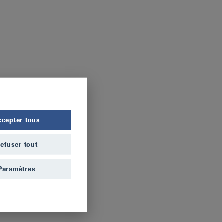
ccepter tous
efuser tout
Paramètres