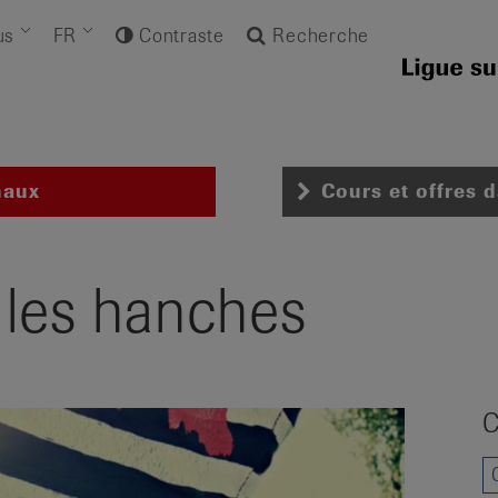
us
FR
Contraste
Recherche
naux
Cours et offres 
les hanches
C