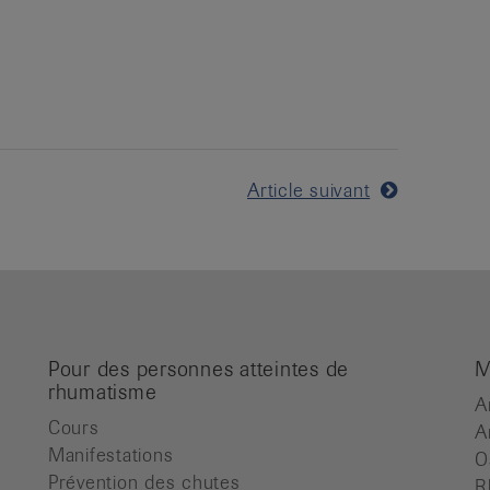
Article suivant
Pour des personnes atteintes de
M
rhumatisme
A
Cours
A
Manifestations
O
Prévention des chutes
R