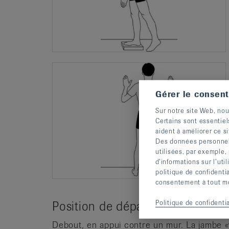
Gérer le consen
Sur notre site Web, nou
Certains sont essentiel
aident à améliorer ce si
Des données personnelle
utilisées, par exemple,
d’informations sur l’uti
politique de confidenti
consentement à tout mom
Politique de confidentia
Position de départ
Debout, en appui contre un mur. La jambe «v