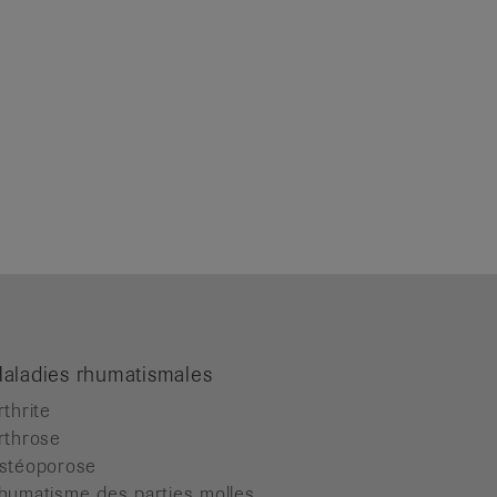
aladies rhumatismales
rthrite
rthrose
stéoporose
humatisme des parties molles