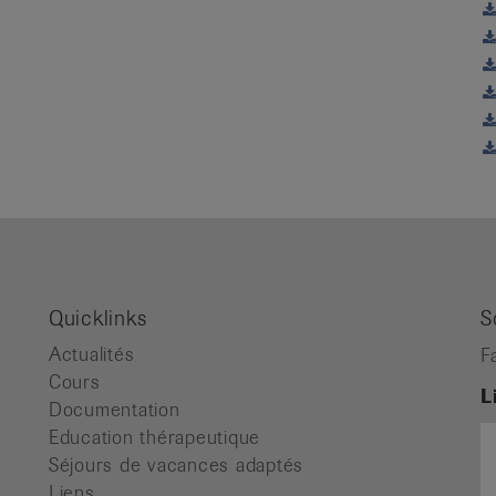
Quicklinks
S
Actualités
F
Cours
L
Documentation
Education thérapeutique
Séjours de vacances adaptés
Liens