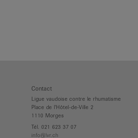
Contact
Ligue vaudoise contre le rhumatisme
Place de l'Hôtel-de-Ville 2
1110 Morges
Tél. 021 623 37 07
info@lvr.ch