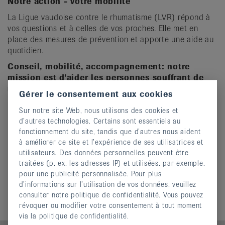
Notre action - votre mobilité
it
La Ligue vaudoise contre le rhumatisme (LVR) répond à
vos questions et à celles de vos proches. Elle met en
place des mesures de prévention et apporte une aide au
quotidien.
Conseil, mobilité, accompagnement: notre
mission est d'aider les personnes souffrant de
rhumatismes à mieux vivre au quotidien.
Gérer le consentement aux cookies
Sur notre site Web, nous utilisons des cookies et
d’autres technologies. Certains sont essentiels au
fonctionnement du site, tandis que d’autres nous aident
Informations complémentaires
à améliorer ce site et l’expérience de ses utilisatrices et
Fonctionnement
utilisateurs. Des données personnelles peuvent être
Rapports d'activité
traitées (p. ex. les adresses IP) et utilisées, par exemple,
pour une publicité personnalisée. Pour plus
Financement
d’informations sur l’utilisation de vos données, veuillez
Mentions légales
consulter notre politique de confidentialité. Vous pouvez
révoquer ou modifier votre consentement à tout moment
via la politique de confidentialité.