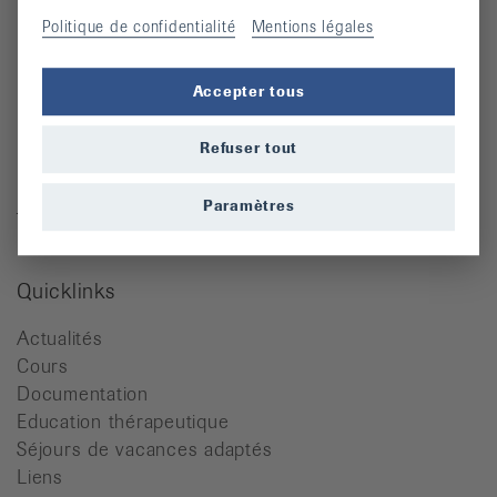
Politique de confidentialité
Mentions légales
Contact
Accepter tous
Ligue vaudoise contre le rhumatisme
Refuser tout
Place de l'Hôtel-de-Ville 2
1110 Morges
Paramètres
Tél. 021 623 37 07
info@lvr.ch
Quicklinks
Actualités
Cours
Documentation
Education thérapeutique
Séjours de vacances adaptés
Liens