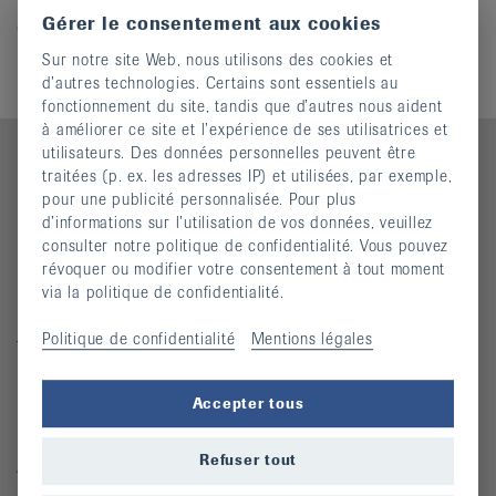
Merci de votre commande. Votre commande sera
it
Gérer le consentement aux cookies
expédiée sous peu.
Sur notre site Web, nous utilisons des cookies et
d’autres technologies. Certains sont essentiels au
fonctionnement du site, tandis que d’autres nous aident
à améliorer ce site et l’expérience de ses utilisatrices et
utilisateurs. Des données personnelles peuvent être
traitées (p. ex. les adresses IP) et utilisées, par exemple,
pour une publicité personnalisée. Pour plus
Contact
d’informations sur l’utilisation de vos données, veuillez
consulter notre politique de confidentialité. Vous pouvez
Ligue vaudoise contre le rhumatisme
révoquer ou modifier votre consentement à tout moment
Place de l'Hôtel-de-Ville 2
via la politique de confidentialité.
1110 Morges
Politique de confidentialité
Mentions légales
Tél. 021 623 37 07
info@lvr.ch
Accepter tous
Quicklinks
Refuser tout
Actualités
Cours