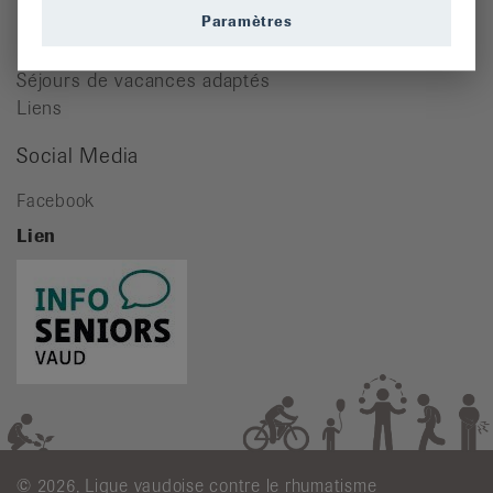
Paramètres
Documentation
Education thérapeutique
Séjours de vacances adaptés
Liens
Social Media
Facebook
Lien
© 2026, Ligue vaudoise contre le rhumatisme