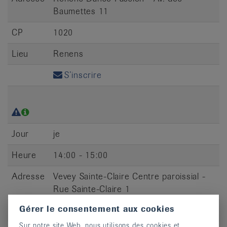
Baumettes 11
CP
1020
Lieu
Renens
S’inscrire
Jour
je
Heure
14:00 - 15:00
Adresse
Vevey Sainte-Claire Centre paroissial -
Rue Sainte-Claire 1
Gérer le consentement aux cookies
CP
1800
Sur notre site Web, nous utilisons des cookies et