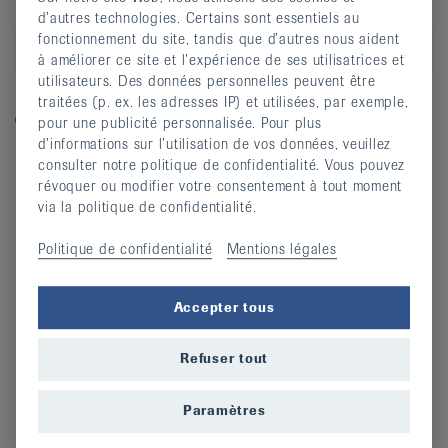
Lieu
Vevey
d’autres technologies. Certains sont essentiels au
fonctionnement du site, tandis que d’autres nous aident
S’inscrire
à améliorer ce site et l’expérience de ses utilisatrices et
utilisateurs. Des données personnelles peuvent être
Légende
traitées (p. ex. les adresses IP) et utilisées, par exemple,
Dans les cours labellisés «equilibre-en-marche.ch», vous
pour une publicité personnalisée. Pour plus
entraînez la force, l’équilibre et la dynamique et prévenez
d’informations sur l’utilisation de vos données, veuillez
ainsi les chutes.
consulter notre politique de confidentialité. Vous pouvez
révoquer ou modifier votre consentement à tout moment
via la politique de confidentialité.
Politique de confidentialité
Mentions légales
Accepter tous
Refuser tout
Paramètres