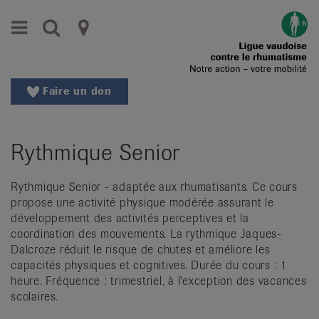
Aller
Aller
Menu
Recherche
Ligues
au
vers
menu
le
cantonales
principal
contenu
contre
Aller
Faire un don
à
le
la
rhumatisme
recherche
Rythmique Senior
Changer
|
de
Organisations
région
Rythmique Senior - adaptée aux rhumatisants. Ce cours
propose une activité physique modérée assurant le
Changer
nationales
développement des activités perceptives et la
de
coordination des mouvements. La rythmique Jaques-
de
langue:
Dalcroze réduit le risque de chutes et améliore les
de
patients
capacités physiques et cognitives. Durée du cours : 1
/
heure. Fréquence : trimestriel, à l'exception des vacances
fr
scolaires.
/