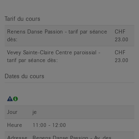
it
Tarif du cours
Renens Danse Passion - tarif par séance
CHF
dès:
23.00
Vevey Sainte-Claire Centre paroissial -
CHF
tarif par séance dès:
23.00
Dates du cours
Jour
je
Heure
11:00 - 12:00
Adresse
Renens Danse Passion - Av. des