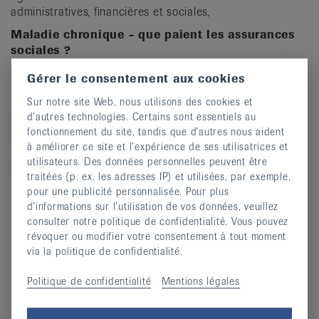
administratives, financières et sociales,
Maladie chronique - que paient les assurances
sociales ?
Guide des assurances sociales 2024
Gérer le consentement aux cookies
Régulièrement mis à jour, ce guide est une publication de
Sur notre site Web, nous utilisons des cookies et
la Ligue suisse conter le cancer, de la Ligue pulmonaire
d’autres technologies. Certains sont essentiels au
suisse, de la Société suisse du diabèe et de la Ligue
fonctionnement du site, tandis que d’autres nous aident
suisse contre le rhumatisme. Il s'agit d'un ouvrage de
à améliorer ce site et l’expérience de ses utilisatrices et
référence sur les sujets suivants relatifs aux maladies
utilisateurs. Des données personnelles peuvent être
chroniques :
traitées (p. ex. les adresses IP) et utilisées, par exemple,
Traitement médical
pour une publicité personnalisée. Pour plus
d’informations sur l’utilisation de vos données, veuillez
Soins ambulatoires
consulter notre politique de confidentialité. Vous pouvez
Aides et dispositifs de traitement
révoquer ou modifier votre consentement à tout moment
Mesures de réadaptation
via la politique de confidentialité.
Perte de revenus / indemnités journalières
Politique de confidentialité
Mentions légales
Pension d'invalidité / prestations complémentaires
Revendication des survivants.