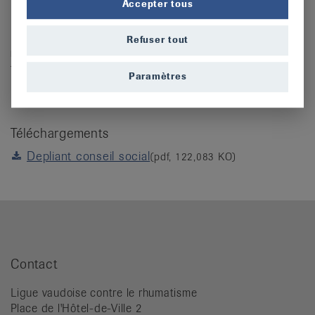
Accepter tous
Il est gratuit et téléchargeable sous
ce lien
Pour de plus amples renseignements ou pour un
Refuser tout
rendez-vous
, n'hésitez pas à
nous contacter
ou par
téléphone au 021 623 37 07.
Paramètres
Téléchargements
Depliant conseil social
(pdf, 122,083 KO)
Contact
Ligue vaudoise contre le rhumatisme
Place de l'Hôtel-de-Ville 2