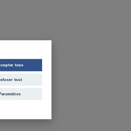
ccepter tous
efuser tout
Paramètres