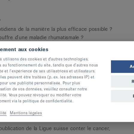
?
diens de la manière la plus efficace possible ?
ouffre d’une maladie rhumatismale ?
our moi en tant qu’employé·e ?
tement aux cookies
proches ?
s utilisons des cookies et d’autres technologies.
e à trouver les réponses à toutes ces questions
s au fonctionnement du site, tandis que d’autres nous
A
te et l’expérience de ses utilisatrices et utilisateurs.
s vos démarches administratives concernant les
s peuvent être traitées (p. ex. les adresses IP) et
nces maladie, logement, etc. Elle vous aide
R
 pour une publicité personnalisée. Pour plus
administratives, financières et sociales,
lisation de vos données, veuillez consulter notre
alité. Vous pouvez révoquer ou modifier votre
ent via la politique de confidentialité.
ssurances sociales ?
lité
Mentions légales
ublication de la Ligue suisse conter le cancer,