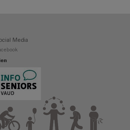
ocial Media
acebook
ien