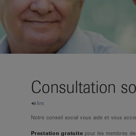
it
Consultation so
lire
Notre conseil social vous aide et vous ac
Prestation gratuite
pour les membres des 