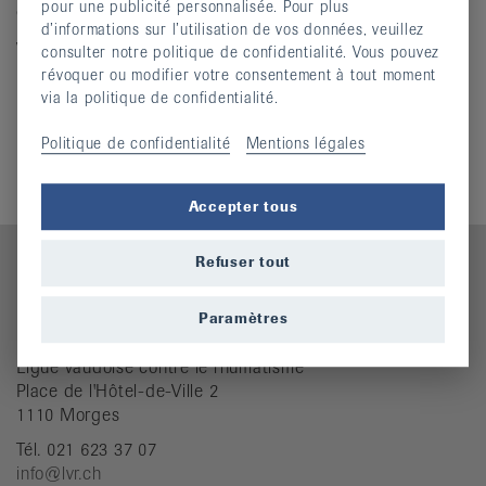
pour une publicité personnalisée. Pour plus
du lundi au jeudi : 8h30 - 12h / 13h30 - 17h
d’informations sur l’utilisation de vos données, veuillez
vendredi : 8h30 - 12h / après-midi fermé
consulter notre politique de confidentialité. Vous pouvez
révoquer ou modifier votre consentement à tout moment
Nous trouver
via la politique de confidentialité.
Politique de confidentialité
Mentions légales
Accepter tous
Refuser tout
Contact
Paramètres
Ligue vaudoise contre le rhumatisme
Place de l'Hôtel-de-Ville 2
1110 Morges
Tél. 021 623 37 07
info@lvr.ch