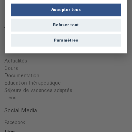
Ligue vaudoise contre le rhumatisme
Accepter tous
Place de l'Hôtel-de-Ville 2
1110 Morges
Refuser tout
Tél. 021 623 37 07
info@lvr.ch
Paramètres
Quicklinks
Actualités
Cours
Documentation
Education thérapeutique
Séjours de vacances adaptés
Liens
Social Media
Facebook
Lien