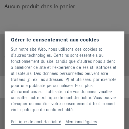
it
Aucun produit dans le panier
Gérer le consentement aux cookies
Conditions générales
Sur notre site Web, nous utilisons des cookies et
Frais d'envoi en sus (sauf pour la documentation
d’autres technologies. Certains sont essentiels au
gratuite).
fonctionnement du site, tandis que d’autres nous aident
Pas d'envoi à l'étranger.
à améliorer ce site et l’expérience de ses utilisatrices et
utilisateurs. Des données personnelles peuvent être
traitées (p. ex. les adresses IP) et utilisées, par exemple,
pour une publicité personnalisée. Pour plus
d’informations sur l’utilisation de vos données, veuillez
consulter notre politique de confidentialité. Vous pouvez
révoquer ou modifier votre consentement à tout moment
via la politique de confidentialité.
Politique de confidentialité
Mentions légales
Contact